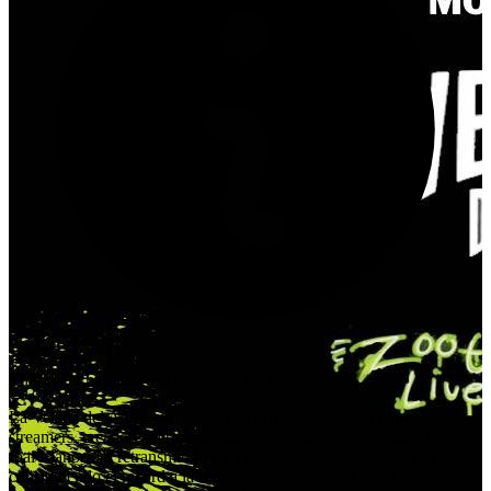
This event has ended. Thank you for your interest!
La Velada del Año es un evento de boxeo aficionado entre
streamers, creadores de contenido y celebridades, organizado por
Ibai Llanos. Es retransmitido en Twitch anualmente desde 2021,
consiguiendo el récord a la retransmisión más vista de la plataforma