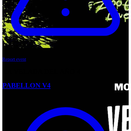
Report event
LA VELADA DEL AÑO 4
PABELLON V4