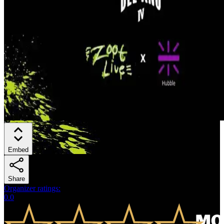
Embed
Share
Organizer ratings
:
0.0