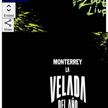
Find more events
Embed
Share