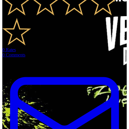
0
Rates
0
Comments