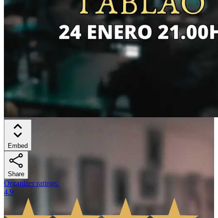
Embed
Share
Organizer ratings
:
4.9