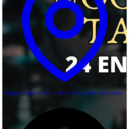
Avinguda ďÀngel Sallent, 23, 08224 Terrassa, Barcelona, España