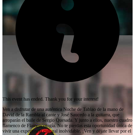
This event has ended. Thank you for your interest!
Ven a disfrutar de una auténtica Noche de Tablao de la mano de
David de la Rambla al cante y José Saucedo a la guitarra, que
arroparán el baile de Sergio Quesada. Y junto a ellos, nuestro cuadro
flamenco de Flamencología. No te pierdas esta oportunidad única de
vivir una experiencia cultural inolvidable. ¡Ven y déjate llevar por el