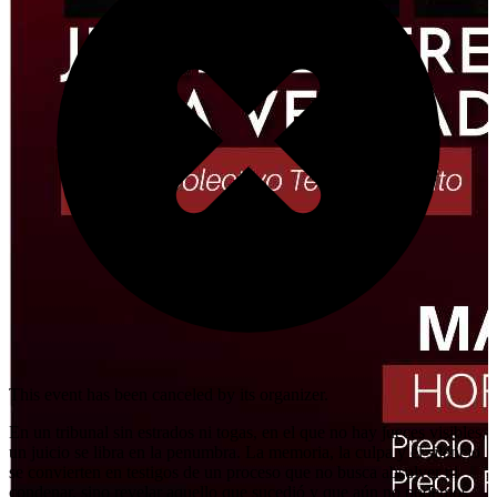
This event has been canceled by its organizer.
En un tribunal sin estrados ni togas, en el que no hay jueces visibles,
un juicio se libra en la penumbra. La memoria, la culpa y el silencio
se convierten en testigos de un proceso que no busca absolver ni
condenar, sino revelar aquello que sucedió y que aún no podemos