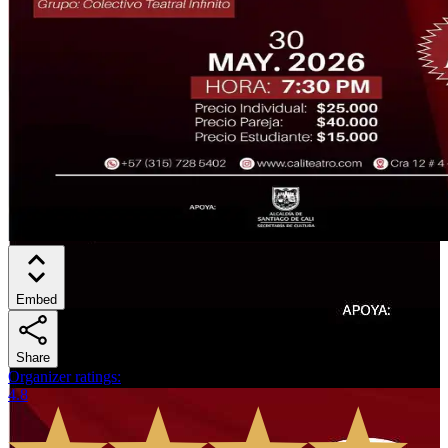
Embed
Share
Organizer ratings
:
4.8