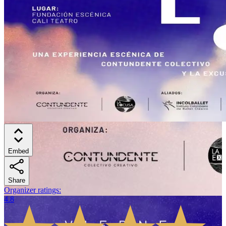
Embed
Share
Organizer ratings
:
4.8