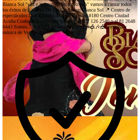
Bianca Sol "voz e imagen de Jenny Rivera" vamos a cantar todos
los éxitos de La Diva De La Banda con Bianca Sol 📍 Centro de
espectáculos Don Korreko Miguel Hidalgo #180 Centro Ciudad
Acuña Coahuila Reseva por WhatsApp 877 126 2540 o al 81 2648
6443 Somos.... CARPA Entertainment 🎪🎶🎪🎶🎪Comedia y
música de Verdad ‼️