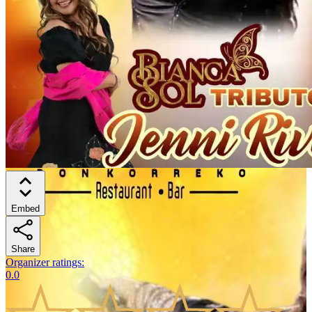
Embed
Share
Organizer ratings
:
0.0