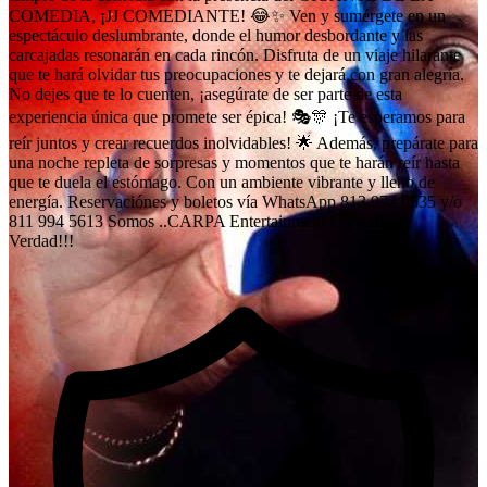
COMEDIA, ¡JJ COMEDIANTE! 😂✨ Ven y sumérgete en un
espectáculo deslumbrante, donde el humor desbordante y las
carcajadas resonarán en cada rincón. Disfruta de un viaje hilarante
que te hará olvidar tus preocupaciones y te dejará con gran alegría.
No dejes que te lo cuenten, ¡asegúrate de ser parte de esta
experiencia única que promete ser épica! 🎭🎊 ¡Te esperamos para
reír juntos y crear recuerdos inolvidables! 🌟 Además, prepárate para
una noche repleta de sorpresas y momentos que te harán reír hasta
que te duela el estómago. Con un ambiente vibrante y lleno de
energía. Reservaciónes y boletos vía WhatsApp 813 972 0635 y/o
811 994 5613 Somos ..CARPA Entertainment Comedia de
Verdad!!!