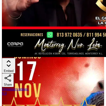
Embed
Share
Organizer ratings
:
0.0