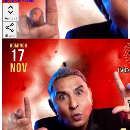
Find more events
Embed
Share