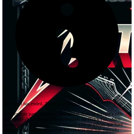
This event has ended. Thank you for your interest!
🎸 ¡Prepárate para una noche inolvidable llena de energía y riffs
poderosos! 🎶 El sábado 2 de noviembre, los Black Fist rinden
homenaje a la legendaria banda Metallica en un tributo que hará
vibrar tu alma. Ven y disfruta de los clásicos que han marcado