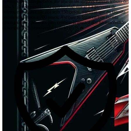
generaciones, interpretados por una de las mejores bandas tributo del
país. ✨ ¡No te pierdas esta oportunidad única! La preventa de
boletos está disponible por solo 150 pesos, mientras que en taquilla
podrás adquirirlos a 200 pesos. Asegura tu lugar en este evento
épico y únete a nosotros para celebrar la música que ha trascendido
el tiempo. ¡Nos vemos en el concierto! 🤘🔥