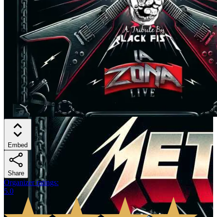
Embed
Share
Organizer ratings
:
5.0