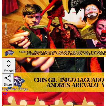
Embed
Share
Organizer ratings
:
5.0