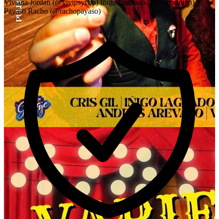
Viviana Jordan (@vivipsycho) Iñigo Laguado (@mago.inigo) y
Payaso Racho (@rachopayaso)