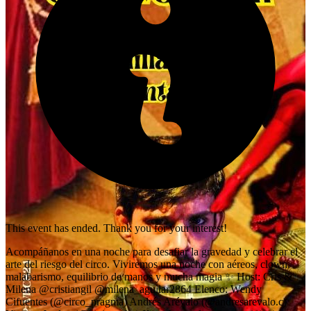
This event has ended. Thank you for your interest!
Acompáñanos en una noche para desafiar la gravedad y celebrar el
arte del riesgo del circo. Viviremos una noche con aéreos, clown,
malabarismo, equilibrio de manos y mucha magia ✨ Host: Cris &
Milena @cristiangil @milena_aguilar2864 Elenco: Wendy
Cifuentes (@circo_pragma) Andrés Arévalo (@andresarevalo.c)