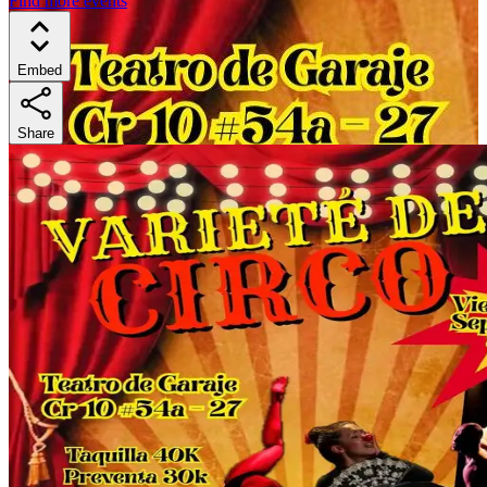
Find more events
Embed
Share