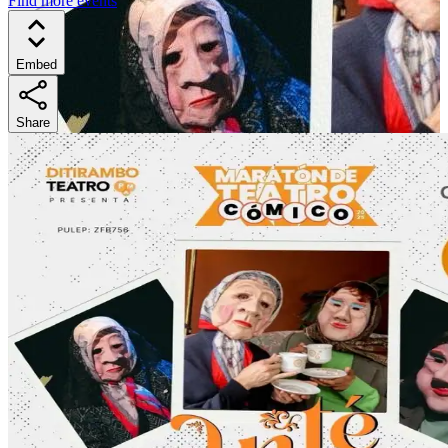
Find more events
Embed
Share