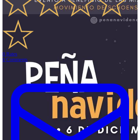
0
Rates
0
Comments