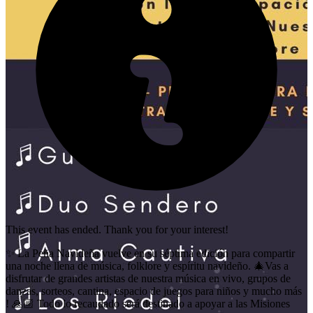
This event has ended. Thank you for your interest!
✨ La Peña Navideña vuelve en su séptima edición para compartir
una noche llena de música, folklore y espíritu navideño. 🎄Vas a
disfrutar de grandes artistas de nuestra música en vivo, grupos de
danzas, sorteos, cantina, espacio de juegos para niños y mucho más
! 🙏🏼 Todo lo recaudado será destinado a apoyar a las Misiones