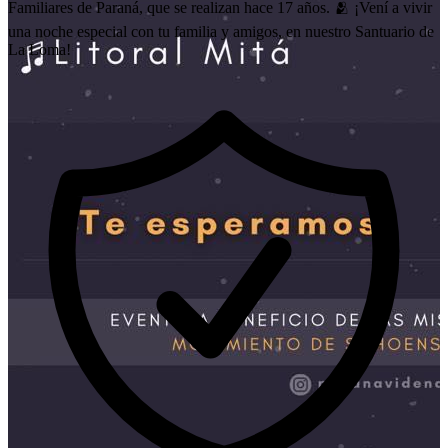
Familiares de Paraná, que se realizan hace 17 años. 🫂 ¡Vení a vivir
una noche especial con tu familia y amigos, en nuestro Santuario de
La Loma!