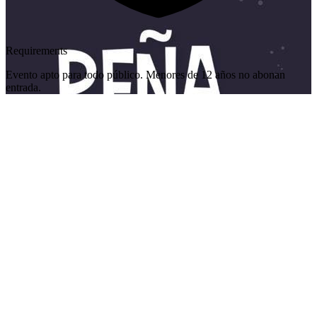
Requirements
Evento apto para todo público. Menores de 12 años no abonan
entrada.