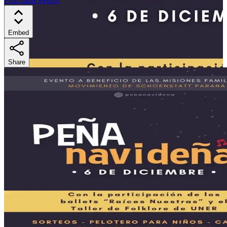
Find more events
Embed
Share