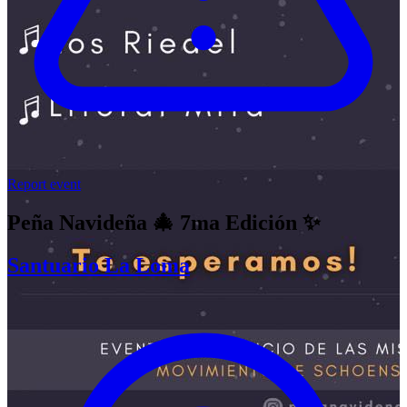
Report event
Peña Navideña 🎄 7ma Edición ✨
Santuario La Loma