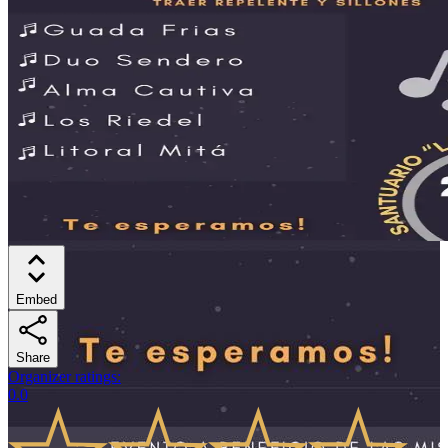
Embed
Share
Organizer ratings
:
0.0