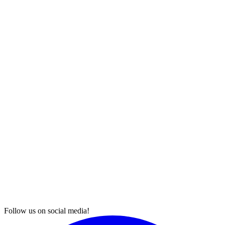
Follow us on social media!