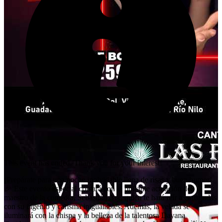
This event has ended. Thank you for your interest!
¡Prepárate para una noche inolvidable llena de risas y buen humor!
🎉 Este evento especial contará con la brillante actuación del
maestro de la comedia, Sebastián Ary, quien te hará reír a carcajadas
con su ingenio y carisma inigualables. Además, la velada se
iluminará con la chispa y la belleza de la talentosa Dayana