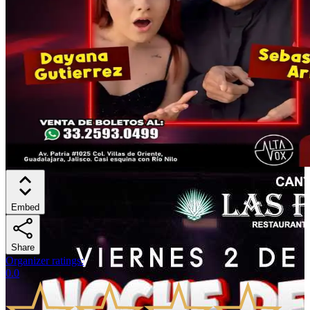
Embed
Share
Organizer ratings
:
0.0