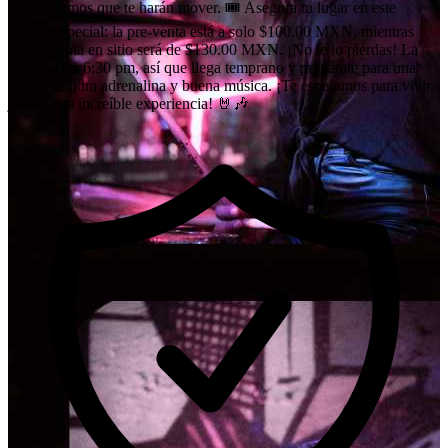
alma y ritmos que te harán mover. 🎟️ Asegura tu lugar en este
evento especial: la pre-venta está a solo $100.00 MXN, mientras
que la venta en sitio será de $130.00 MXN. ¡No te lo pierdas! La
cita es a las 6:30 pm, así que llega temprano y prepárate para una
noche de pura adrenalina y buena música. ¡Te esperamos para vivir
juntos esta increíble experiencia! 🤘🎶