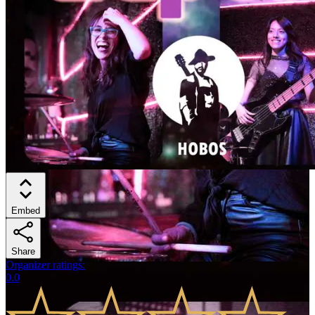
Embed
Share
Organizer ratings
:
0.0