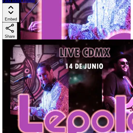
Find more events
Embed
Share