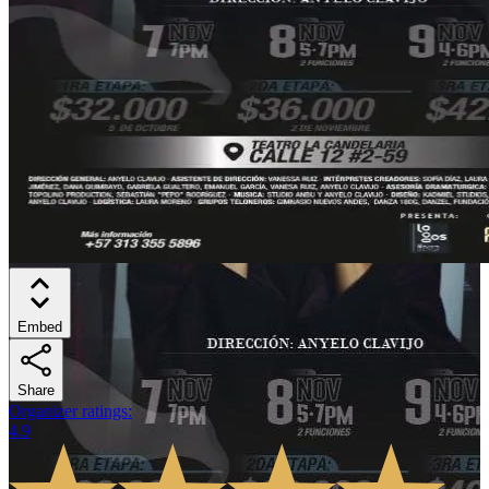
Embed
Share
Organizer ratings
:
4.9