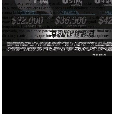
conciencias y revelar lo que se oculta tras las apariencias. Inspirada
en Mateo 23, Sepulcros Blanqueados es una denuncia dancística
contra la hipocresía religiosa. A través del cuerpo, el movimiento y
una estética cargada de simbolismo, la obra confronta la distancia
entre la pureza exterior y la verdad interior. En esta segunda
temporada, LOGOS Proyecto Escénico presenta una versión
renovada, con un elenco parcialmente nuevo y un mensaje final más
directo y confrontante, que interpela de manera particular a quienes
viven su fe en el día a día. La pieza invita a reflexionar sobre la
autenticidad de la vida cristiana y la necesidad constante de
reconocer nuestra condición humana y la gracia de un Redentor.