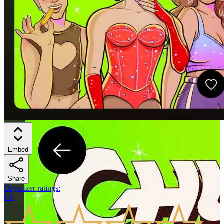
Embed
Share
Organizer ratings
:
0.0