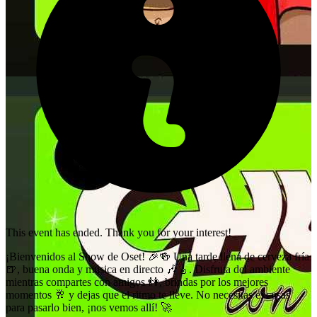
This event has ended. Thank you for your interest!
¡Bienvenidos al Show de Oset! 🎉🍻 Una tarde llena de cerveza fría
🍺, buena onda y música en directo 🎶🎸. Disfruta del ambiente
mientras compartes con amigos 👫, brindas por los mejores
momentos 🥂 y dejas que el ritmo te lleve. No necesitas excusas
para pasarlo bien, ¡nos vemos allí! 🚀