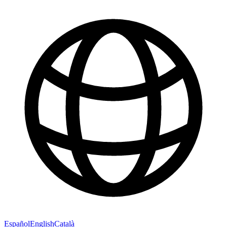
Español
English
Català