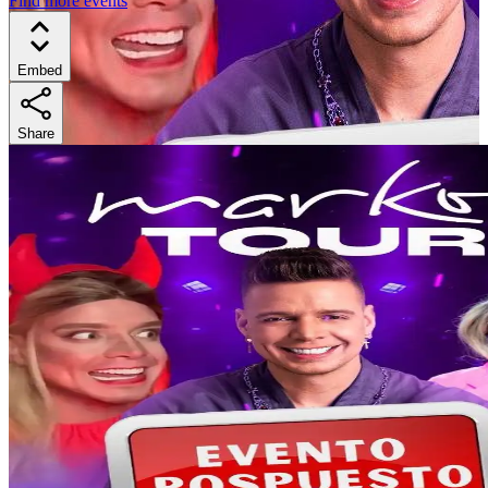
Find more events
Embed
Share