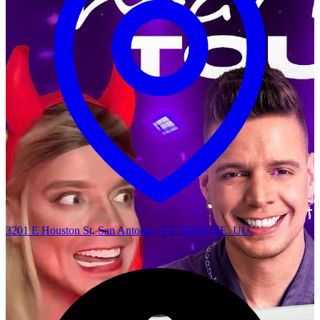
3201 E Houston St, San Antonio, TX 78219, EE. UU.