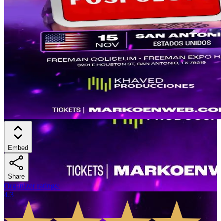
Embed
Share
Organizer ratings
:
4.3