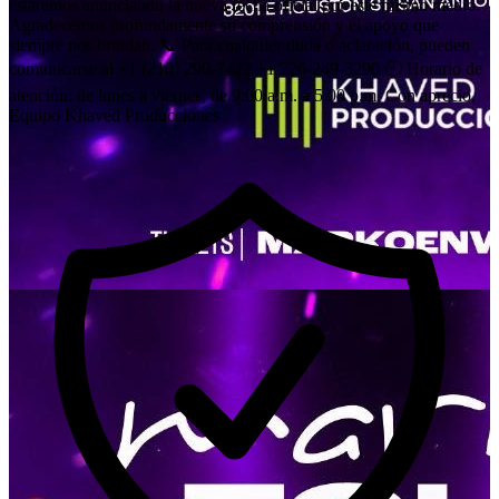
estaremos anunciando la nueva fecha oficial por este mismo medio.
Agradecemos profundamente su comprensión y el apoyo que
siempre nos brindan. 📞 Para cualquier duda o aclaración, pueden
comunicarse al +1 (210) 290-7422 +1 726-249-3290 🕘 Horario de
atención: de lunes a viernes, de 9:00 a.m. a 5:00 p.m. Con aprecio,
Equipo Khaved Producciones