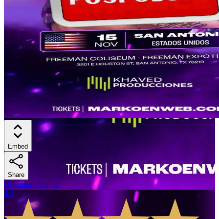
Embed
Share
Organizer ratings
:
4.3