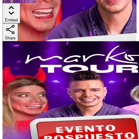
Find more events
Embed
Share