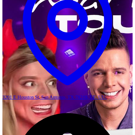
3201 E Houston St, San Antonio, TX 78219, EE. UU.