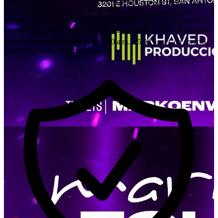
estaremos anunciando la nueva fecha oficial por este mismo medio.
Agradecemos profundamente su comprensión y el apoyo que
siempre nos brindan. 📞 Para cualquier duda o aclaración, pueden
comunicarse al +1 (210) 290-7422 +1 726-249-3290 🕘 Horario de
atención: de lunes a viernes, de 9:00 a.m. a 5:00 p.m. Con aprecio,
Equipo Khaved Producciones