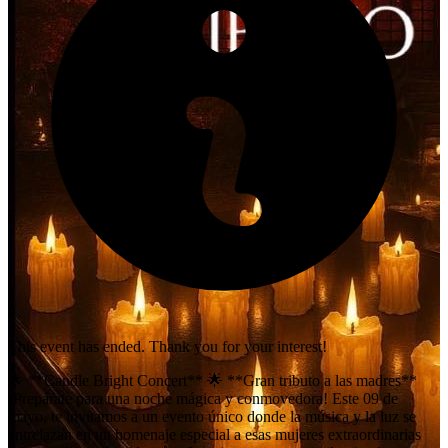
This event has ended. Thank you for your interest!
🌟 **Candle Bright Concert** 🌟 **Gran tributo a las madres**
¡Prepárate para una noche mágica y conmovedora! Este 09 de
mayo, te invitamos a un evento único donde la música y la luz se
entrelazan en un homenaje especial a esas mujeres extraordinarias