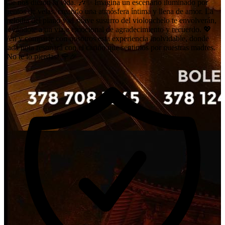
que nos dieron la vida. 🎶✨ Imagina un escenario iluminado por
cientos de velas, creando una atmósfera íntima y llena de amor. La
melodía del piano y el suave susurro del violonchelo te envolverán,
llevándote a un viaje emocional de agradecimiento y recuerdo. 💖
Ven y comparte con nosotros esta experiencia inolvidable, donde
cada nota resonará con el cariño que sentimos por nuestras madres.
¡No te lo pierdas! 🌹🎉