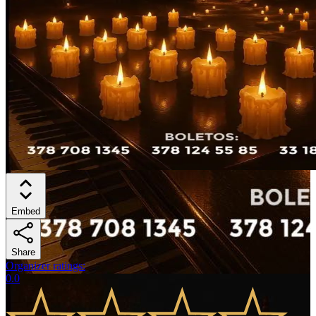
Embed
Share
Organizer ratings
:
0.0