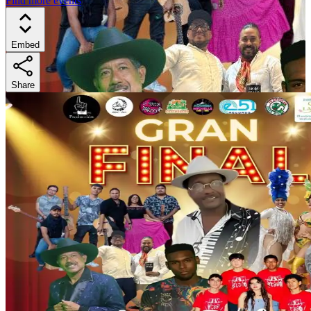
Find more events
Embed
Share