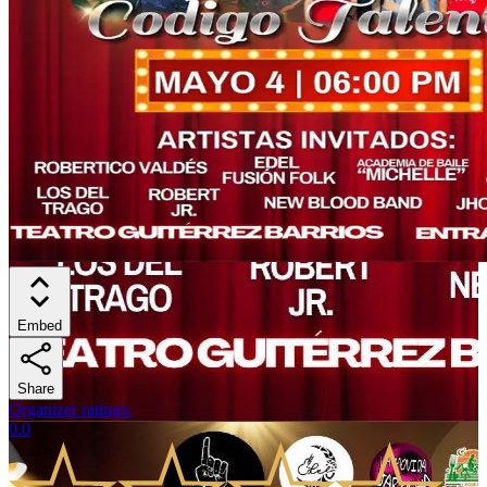
Embed
Share
Organizer ratings
:
0.0