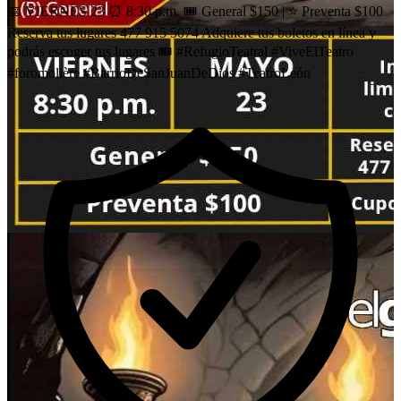
📅 VIERNES 23 ⏰ 8:30 p.m. 🎟️ General $150 | ⭐ Preventa $100
Reserva tus lugares 477 915 5074 Adquiere tus boletos en línea y
podrás escoger tus lugares 🎟️ #RefugioTeatral #ViveElTeatro
#foromolière #BarrioDeSanJuanDeDios #TeatroLeón