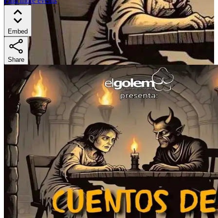
Find more events
Embed
Share