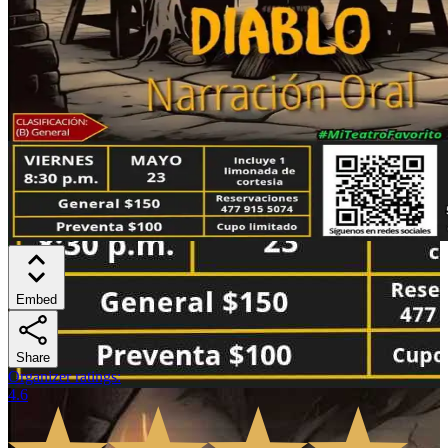
Embed
Share
Organizer ratings
:
4.6