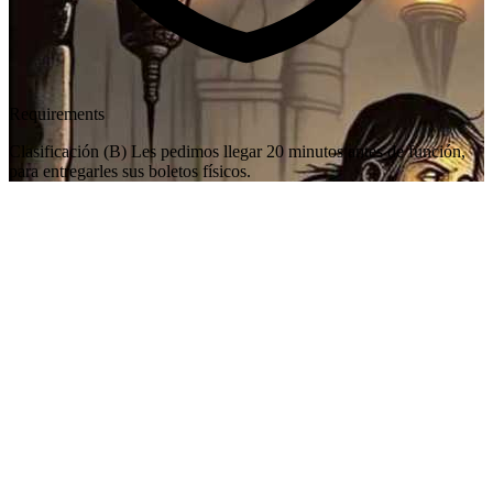
Requirements
Clasificación (B) Les pedimos llegar 20 minutos antes de función,
para entregarles sus boletos físicos.