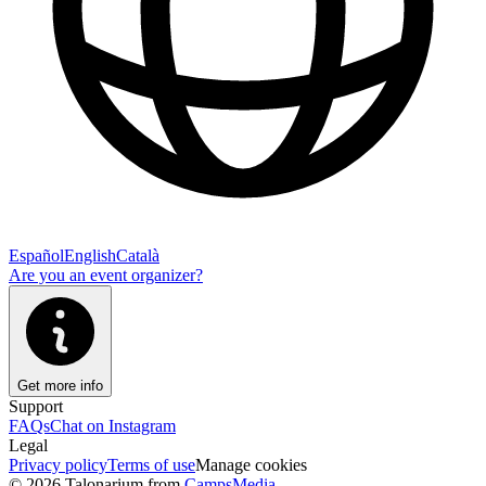
Español
English
Català
Are you an event organizer?
Get more info
Support
FAQs
Chat on Instagram
Legal
Privacy policy
Terms of use
Manage cookies
© 2026 Talonarium from
CampsMedia