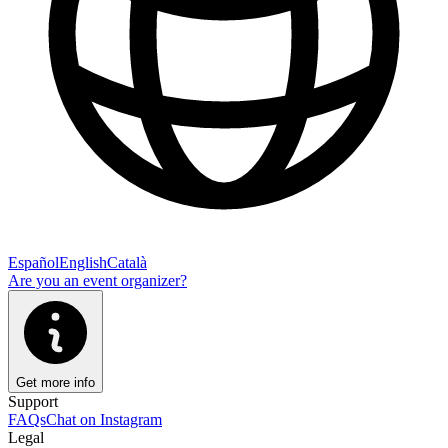
Español
English
Català
Are you an event organizer?
Get more info
Support
FAQs
Chat on Instagram
Legal