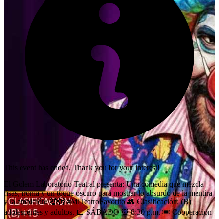
This event has ended. Thank you for your interest!
El Golem Laboratorio Teatral presenta: Una comedia que mezcla
risas, ironía y un toque oscuro para mostrar lo absurdo de la mentira
y la ambición. 🤑🫣 #MiTeatroFavorito 👥️ Clasificación: (B)
adolescentes y adultos. 📅 SÁBADO ⏰️ 8:30 p.m. 🎟 Cooperación