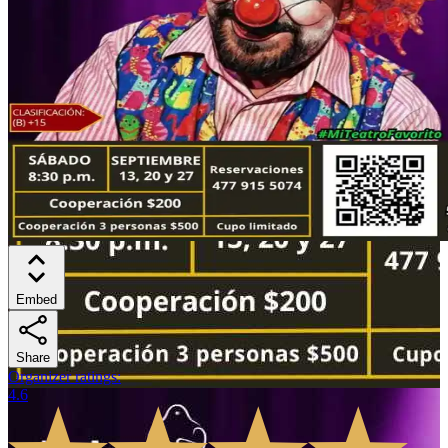
Embed
Share
Organizer ratings
:
4.6