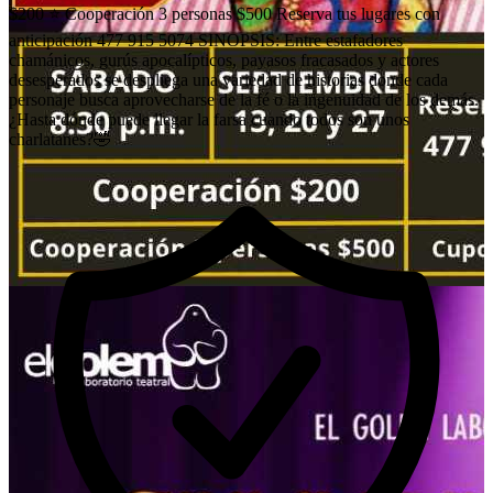
$200 ⭐️ Cooperación 3 personas $500 Reserva tus lugares con
anticipación 477 915 5074 SINOPSIS: Entre estafadores
chamánicos, gurús apocalípticos, payasos fracasados y actores
desesperados se despliega una variedad de historias donde cada
personaje busca aprovecharse de la fé o la ingenuidad de los demás.
¿Hasta dónde puede llegar la farsa cuando todos son unos
charlatanes?🤣