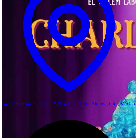
5 de Febrero 416, Centro, 37004 León de los Aldama, Gto., México