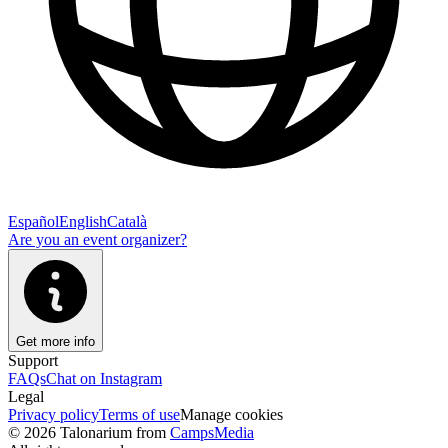
Español
English
Català
Are you an event organizer?
Get more info
Support
FAQs
Chat on Instagram
Legal
Privacy policy
Terms of use
Manage cookies
© 2026 Talonarium from
CampsMedia