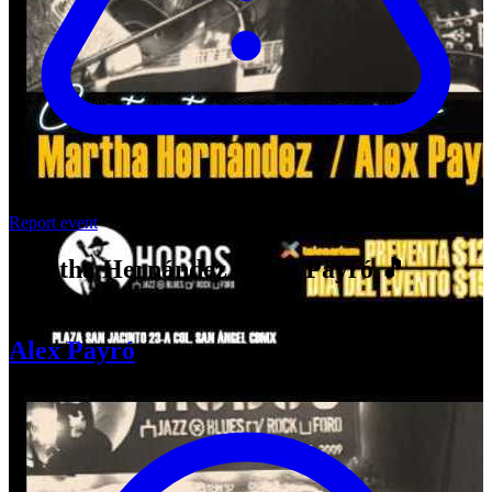
Report event
Martha Hernández / Alex Payró 🎵
Cantautores en concierto
Alex Payró