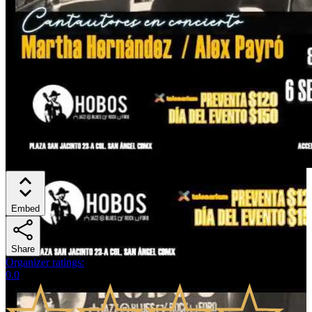
Embed
Share
Organizer ratings
:
0.0